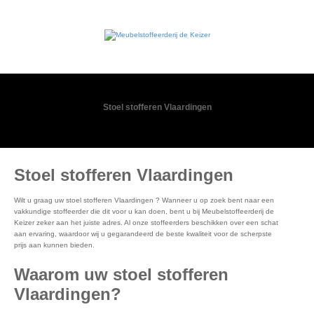
Stoel stofferen Vlaardingen
Stoel stofferen Vlaardingen
Wilt u graag uw stoel stofferen Vlaardingen ? Wanneer u op zoek bent naar een
vakkundige stoffeerder die dit voor u kan doen, bent u bij Meubelstoffeerderij de
Keizer zeker aan het juiste adres. Al onze stoffeerders beschikken over een schat
aan ervaring, waardoor wij u gegarandeerd de beste kwaliteit voor de scherpste
prijs aan kunnen bieden.
Waarom uw stoel stofferen
Vlaardingen?