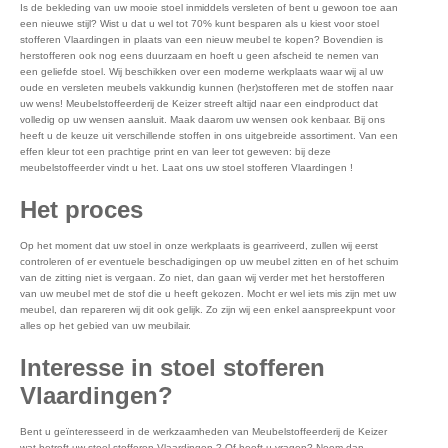
Is de bekleding van uw mooie stoel inmiddels versleten of bent u gewoon toe aan
een nieuwe stijl? Wist u dat u wel tot 70% kunt besparen als u kiest voor stoel
stofferen Vlaardingen in plaats van een nieuw meubel te kopen? Bovendien is
herstofferen ook nog eens duurzaam en hoeft u geen afscheid te nemen van
een geliefde stoel. Wij beschikken over een moderne werkplaats waar wij al uw
oude en versleten meubels vakkundig kunnen (her)stofferen met de stoffen naar
uw wens! Meubelstoffeerderij de Keizer streeft altijd naar een eindproduct dat
volledig op uw wensen aansluit. Maak daarom uw wensen ook kenbaar. Bij ons
heeft u de keuze uit verschillende stoffen in ons uitgebreide assortiment. Van een
effen kleur tot een prachtige print en van leer tot geweven: bij deze
meubelstoffeerder vindt u het. Laat ons uw stoel stofferen Vlaardingen !
Het proces
Op het moment dat uw stoel in onze werkplaats is gearriveerd, zullen wij eerst
controleren of er eventuele beschadigingen op uw meubel zitten en of het schuim
van de zitting niet is vergaan. Zo niet, dan gaan wij verder met het herstofferen
van uw meubel met de stof die u heeft gekozen. Mocht er wel iets mis zijn met uw
meubel, dan repareren wij dit ook gelijk. Zo zijn wij een enkel aanspreekpunt voor
alles op het gebied van uw meubilair.
Interesse in stoel stofferen
Vlaardingen?
Bent u geïnteresseerd in de werkzaamheden van Meubelstoffeerderij de Keizer
wat betreft uw stoel stofferen Vlaardingen ? Of heeft u vragen? Neem dan