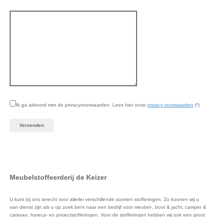
Ik ga akkoord met de privacyvoorwaarden.
Lees hier onze
privacy voorwaarden
(*)
Meubelstoffeerderij de Keizer
U kunt bij ons terecht voor allerlei verschillende soorten stofferingen. Zo kunnen wij u
van dienst zijn als u op zoek bent naar een bedrijf voor meubel-, boot & jacht, camper &
caravan, horeca- en projectstofferingen. Voor de stofferingen hebben wij ook een groot